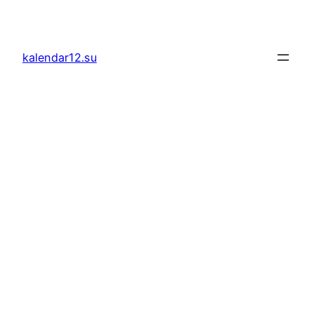
Скочи
на
садржај
kalendar12.su