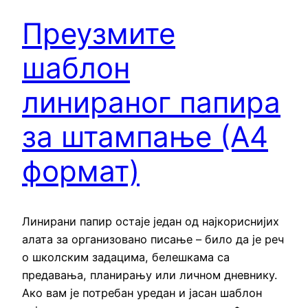
Преузмите
шаблон
линираног папира
за штампање (А4
формат)
Линирани папир остаје један од најкориснијих
алата за организовано писање – било да је реч
о школским задацима, белешкама са
предавања, планирању или личном дневнику.
Ако вам је потребан уредан и јасан шаблон