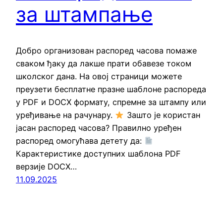
за штампање
Добро организован распоред часова помаже
сваком ђаку да лакше прати обавезе током
школског дана. На овој страници можете
преузети бесплатне празне шаблоне распореда
у PDF и DOCX формату, спремне за штампу или
уређивање на рачунару.
Зашто је користан
јасан распоред часова? Правилно уређен
распоред омогућава детету да:
Карактеристике доступних шаблона PDF
верзије DOCX…
11.09.2025