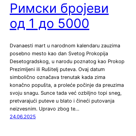
Римски бројеви
од 1 до 5000
Dvanaesti mart u narodnom kalendaru zauzima
posebno mesto kao dan Svetog Prokopija
Desetogradskog, u narodu poznatog kao Prokop
Prezimljeni ili Rušitelj puteva. Ovaj datum
simbolično označava trenutak kada zima
konačno popušta, a proleće počinje da preuzima
svoju snagu. Sunce tada već ozbiljno topi sneg,
pretvarajući puteve u blato i čineći putovanja
neizvesnim. Upravo zbog te…
24.06.2025