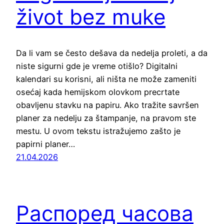
život bez muke
Da li vam se često dešava da nedelja proleti, a da
niste sigurni gde je vreme otišlo? Digitalni
kalendari su korisni, ali ništa ne može zameniti
osećaj kada hemijskom olovkom precrtate
obavljenu stavku na papiru. Ako tražite savršen
planer za nedelju za štampanje, na pravom ste
mestu. U ovom tekstu istražujemo zašto je
papirni planer…
21.04.2026
Распоред часова