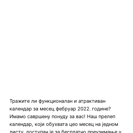
Тражите ли функционалан и атрактиван
календар за месец фебруар 2022. године?
Имамо савршену понуду за вас! Наш прелеп
календар, који обухвата цео месец на једном
листу, доступан је за бесплатно преузимање у