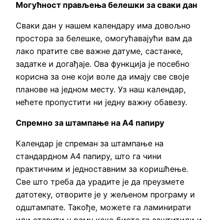
Могућност прављења белешки за сваки дан
Сваки дан у нашем календару има довољно
простора за белешке, омогућавајући вам да
лако пратите све важне датуме, састанке,
задатке и догађаје. Ова функција је посебно
корисна за оне који воле да имају све своје
планове на једном месту. Уз наш календар,
нећете пропустити ни једну важну обавезу.
Спремно за штампање на А4 папиру
Календар је спреман за штампање на
стандардном А4 папиру, што га чини
практичним и једноставним за коришћење.
Све што треба да урадите је да преузмете
датотеку, отворите је у жељеном програму и
одштампате. Такође, можете га ламинирати