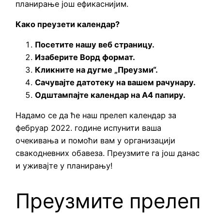
планирање још ефикаснијим.
Како преузети календар?
Посетите нашу веб страницу.
Изаберите Ворд формат.
Кликните на дугме „Преузми“.
Сачувајте датотеку на вашем рачунару.
Одштампајте календар на А4 папиру.
Надамо се да ће наш прелеп календар за
фебруар 2022. године испунити ваша
очекивања и помоћи вам у организацији
свакодневних обавеза. Преузмите га још данас
и уживајте у планирању!
Преузмите прелеп