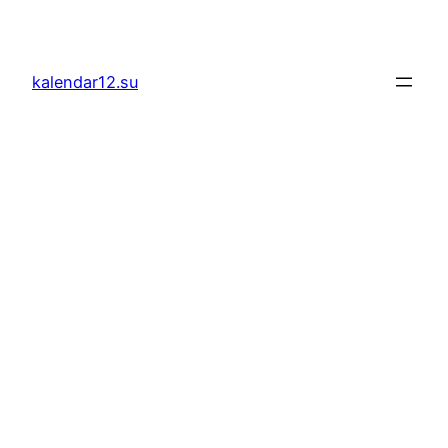
Скочи
на
садржај
kalendar12.su