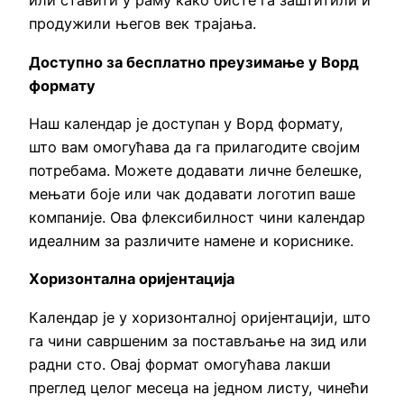
или ставити у раму како бисте га заштитили и
продужили његов век трајања.
Доступно за бесплатно преузимање у Ворд
формату
Наш календар је доступан у Ворд формату,
што вам омогућава да га прилагодите својим
потребама. Можете додавати личне белешке,
мењати боје или чак додавати логотип ваше
компаније. Ова флексибилност чини календар
идеалним за различите намене и кориснике.
Хоризонтална оријентација
Календар је у хоризонталној оријентацији, што
га чини савршеним за постављање на зид или
радни сто. Овај формат омогућава лакши
преглед целог месеца на једном листу, чинећи