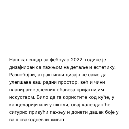
Наш календар за фебруар 2022. године је
дизајниран са пажњом на детаље и естетику.
Разнобојни, атрактивни дизајн не само да
улепшава ваш радни простор, већ и чини
планирање дневних обавеза пријатнијим
искуством. Било да га користите код куће, у
канцеларији или у школи, овај календар ће
сигурно привући пажњу и донети дашак боје у
ваш свакодневни живот.