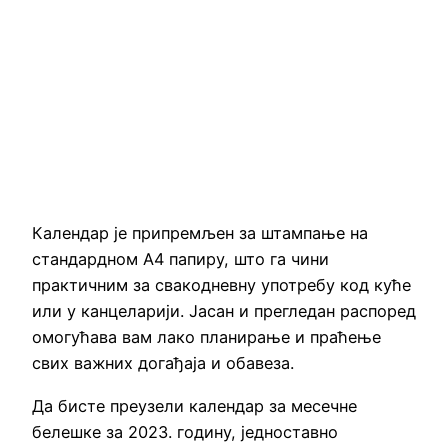
Календар је припремљен за штампање на
стандардном А4 папиру, што га чини
практичним за свакодневну употребу код куће
или у канцеларији. Јасан и прегледан распоред
омогућава вам лако планирање и праћење
свих важних догађаја и обавеза.
Да бисте преузели календар за месечне
белешке за 2023. годину, једноставно