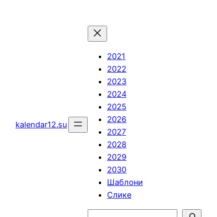
Скочи
на
садржај
2021
2022
2023
2024
2025
2026
kalendar12.su
2027
2028
2029
2030
Шаблони
Слике
Претрага