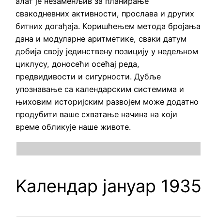
алат је незаменљив за планирање
свакодневних активности, прослава и других
битних догађаја. Коришћењем метода бројања
дана и модуларне аритметике, сваки датум
добија своју јединствену позицију у недељном
циклусу, доносећи осећај реда,
предвидивости и сигурности. Дубље
упознавање са календарским системима и
њиховим историјским развојем може додатно
продубити ваше схватање начина на који
време обликује наше животе.
Kалендар јануар 1935