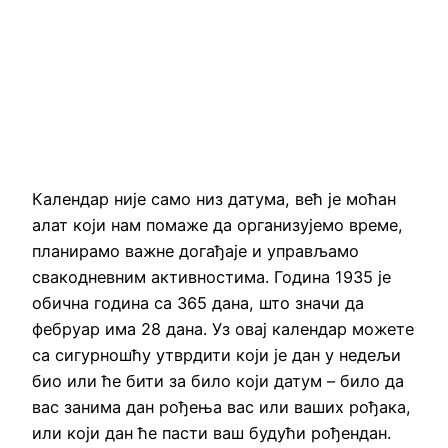
Календар није само низ датума, већ је моћан
алат који нам помаже да организујемо време,
планирамо важне догађаје и управљамо
свакодневним активностима. Година 1935 је
обична година са 365 дана, што значи да
фебруар има 28 дана. Уз овај календар можете
са сигурношћу утврдити који је дан у недељи
био или ће бити за било који датум – било да
вас занима дан рођења вас или ваших рођака,
или који дан ће пасти ваш будући рођендан.