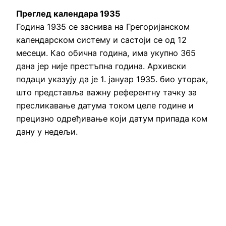
Преглед календара 1935
Година 1935 се заснива на Грегоријанском
календарском систему и састоји се од 12
месеци. Као обична година, има укупно 365
дана јер није престъпна година. Архивски
подаци указују да је 1. јануар 1935. био уторак,
што представља важну референтну тачку за
пресликавање датума током целе године и
прецизно одређивање који датум припада ком
дану у недељи.