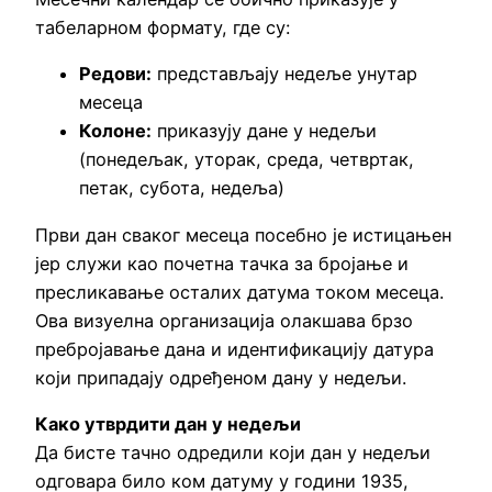
табеларном формату, где су:
Редови:
представљају недеље унутар
месеца
Колоне:
приказују дане у недељи
(понедељак, уторак, среда, четвртак,
петак, субота, недеља)
Први дан сваког месеца посебно је истицањен
јер служи као почетна тачка за бројање и
пресликавање осталих датума током месеца.
Ова визуелна организација олакшава брзо
пребројавање дана и идентификацију датура
који припадају одређеном дану у недељи.
Како утврдити дан у недељи
Да бисте тачно одредили који дан у недељи
одговара било ком датуму у години 1935,