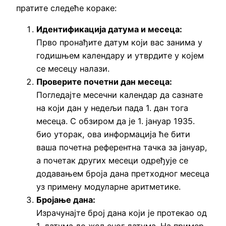
пратите следеће кораке:
Идентификација датума и месеца:
Прво пронађите датум који вас занима у
годишњем календару и утврдите у којем
се месецу налази.
Проверите почетни дан месеца:
Погледајте месечни календар да сазнате
на који дан у недељи пада 1. дан тога
месеца. С обзиром да је 1. јануар 1935.
био уторак, ова информација ће бити
ваша почетна референтна тачка за јануар,
а почетак других месеци одређује се
додавањем броја дана претходног месеца
уз примену модуларне аритметике.
Бројање дана:
Израчунајте број дана који је протекао од