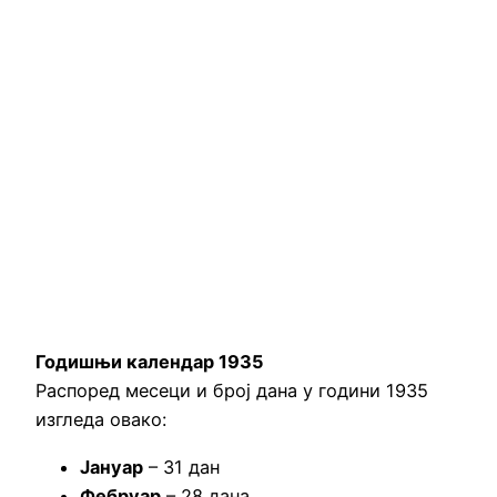
Годишњи календар 1935
Распоред месеци и број дана у години 1935
изгледа овако:
Јануар
– 31 дан
Фебруар
– 28 дана