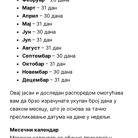
Март
– 31 дан
Април
– 30 дана
Мај
– 31 дан
Јун
– 30 дана
Јул
– 31 дан
Август
– 31 дан
Септембар
– 30 дана
Октобар
– 31 дан
Новембар
– 30 дана
Децембар
– 31 дан
Овај јасан и доследан распоредом омогућава
вам да брзо израчунате укупан број дана у
сваком месецу, што је основа за тачно
пресликавање датума на дане у недељи.
Месечни календар
Месечни календар се обично приказује у