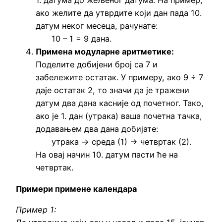
1. датума до жељеног датума. На пример,
ако желите да утврдите који дан пада 10.
датум неког месеца, рачунате:
10 – 1 = 9 дана.
Примена модуларне аритметике:
Поделите добијени број са 7 и
забележите остатак. У примеру, ако 9 ÷ 7
даје остатак 2, то значи да је тражени
датум два дана касније од почетног. Тако,
ако је 1. дан (утрака) ваша почетна тачка,
додавањем два дана добијате:
утрака → среда (1) → четвртак (2).
На овај начин 10. датум пасти ће на
четвртак.
Примери примене календара
Пример 1: