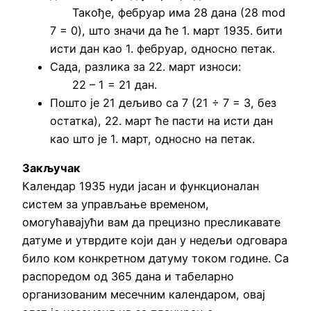
Такође, фебруар има 28 дана (28 mod
7 = 0), што значи да ће 1. март 1935. бити
исти дан као 1. фебруар, односно петак.
Сада, разлика за 22. март износи:
22 – 1 = 21 дан.
Пошто је 21 дељиво са 7 (21 ÷ 7 = 3, без
остатка), 22. март ће пасти на исти дан
као што је 1. март, односно на петак.
Закључак
Календар 1935 нуди јасан и функционалан
систем за управљање временом,
омогућавајући вам да прецизно пресликавате
датуме и утврдите који дан у недељи одговара
било ком конкретном датуму током године. Са
распоредом од 365 дана и табеларно
организованим месечним календаром, овај