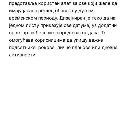
представља користан алат за све који желе да
имају јасан преглед обавеза у дужем
временском периоду. Дизајниран је тако да на
једном листу приказује све датуме, уз додатни
простор за белешке поред сваког дана. То
омогућава корисницима да упишу важне
подсетнике, рокове, личне планове или дневне
активности.