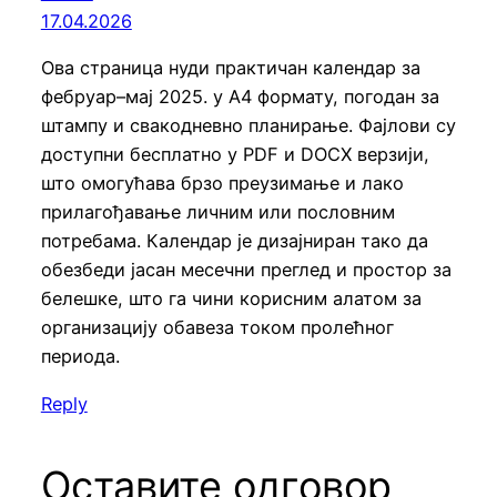
17.04.2026
Ова страница нуди практичан календар за
фебруар–мај 2025. у А4 формату, погодан за
штампу и свакодневно планирање. Фајлови су
доступни бесплатно у PDF и DOCX верзији,
што омогућава брзо преузимање и лако
прилагођавање личним или пословним
потребама. Календар је дизајниран тако да
обезбеди јасан месечни преглед и простор за
белешке, што га чини корисним алатом за
организацију обавеза током пролећног
периода.
Reply
Оставите одговор