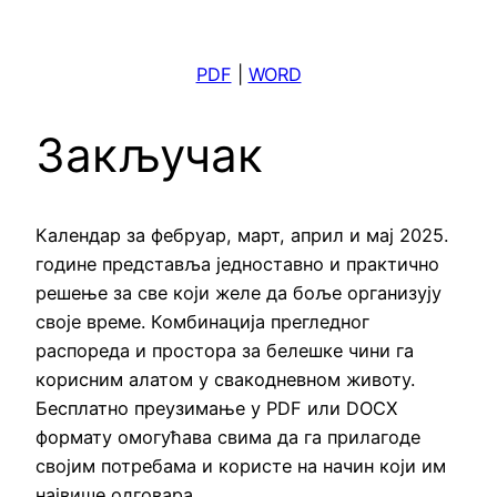
PDF
|
WORD
Закључак
Календар за фебруар, март, април и мај 2025.
године представља једноставно и практично
решење за све који желе да боље организују
своје време. Комбинација прегледног
распореда и простора за белешке чини га
корисним алатом у свакодневном животу.
Бесплатно преузимање у PDF или DOCX
формату омогућава свима да га прилагоде
својим потребама и користе на начин који им
највише одговара.