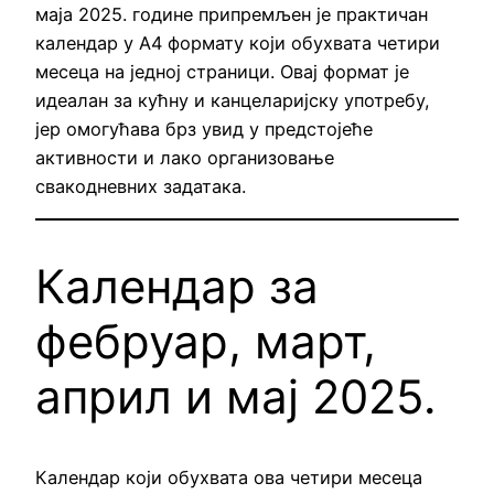
маја 2025. године припремљен је практичан
календар у А4 формату који обухвата четири
месеца на једној страници. Овај формат је
идеалан за кућну и канцеларијску употребу,
јер омогућава брз увид у предстојеће
активности и лако организовање
свакодневних задатака.
Календар за
фебруар, март,
април и мај 2025.
Календар који обухвата ова четири месеца