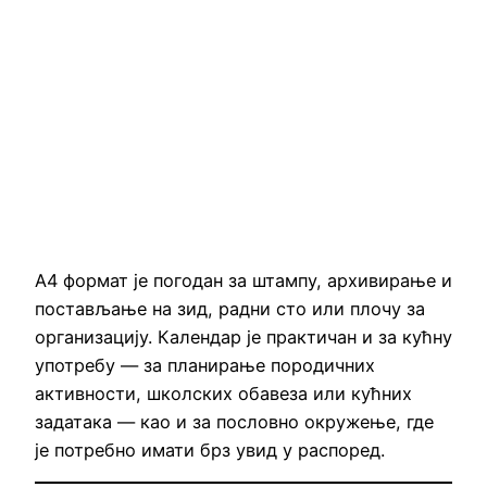
А4 формат је погодан за штампу, архивирање и
постављање на зид, радни сто или плочу за
организацију. Календар је практичан и за кућну
употребу — за планирање породичних
активности, школских обавеза или кућних
задатака — као и за пословно окружење, где
је потребно имати брз увид у распоред.