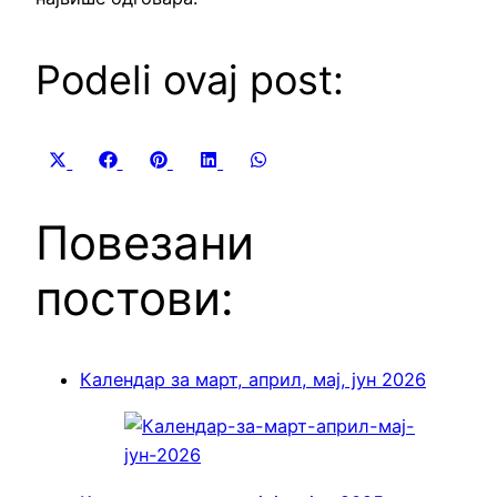
Podeli ovaj post:
Share
Share
Share
Share
Share
X
Facebook
Pinterest
LinkedIn
WhatsApp
on
on
on
on
on
(Twitter)
Повезани
постови:
Календар за март, април, мај, јун 2026