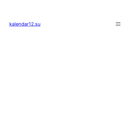
Скочи
на
садржај
kalendar12.su