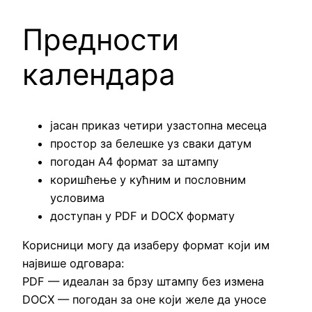
Предности
календара
јасан приказ четири узастопна месеца
простор за белешке уз сваки датум
погодан А4 формат за штампу
коришћење у кућним и пословним
условима
доступан у PDF и DOCX формату
Корисници могу да изаберу формат који им
највише одговара:
PDF — идеалан за брзу штампу без измена
DOCX — погодан за оне који желе да уносе