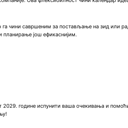
компаније. Ова флексибилност чини календар иде
то га чини савршеним за постављање на зид или р
ћи планирање још ефикаснијим.
т 2029. године испунити ваша очекивања и помоћи
њу!