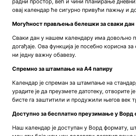
радни простор, већ и чини планирање дневних
овај календар ће сигурно привући пажњу и д
Могућност прављења белешки за сваки дан
Сваки дан у нашем календару има довољно пр
догађаје. Ова функција је посебно корисна за
ни једну важну обавезу.
Спремно за штампање на А4 папиру
Календар је спреман за штампање на стандар
урадите је да преузмете датотеку, отворите 
бисте га заштитили и продужили његов век т
Доступно за бесплатно преузимање у Ворд
Наш календар је доступан у Ворд формату, ш