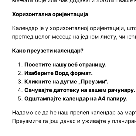
мењати боје или чак додавати логотип ваше 
Хоризонтална оријентација
Календар је у хоризонталној оријентацији, ш
преглед целог месеца на једном листу, чине
Како преузети календар?
Посетите нашу веб страницу.
Изаберите Ворд формат.
Кликните на дугме „Преузми“.
Сачувајте датотеку на вашем рачунару.
Одштампајте календар на А4 папиру.
Надамо се да ће наш прелеп календар за мар
Преузмите га још данас и уживајте у планира