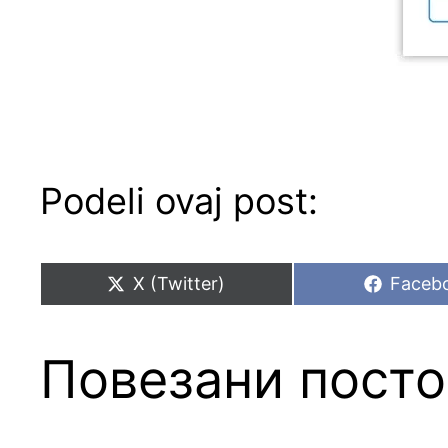
Podeli ovaj post:
Share
Share
X (Twitter)
Faceb
on
on
Повезани посто