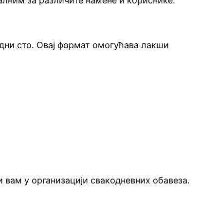
алним за различите намене и кориснике.
адни сто. Овај формат омогућава лакши
 вам у организацији свакодневних обавеза.