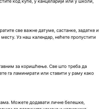
тите код куће, у канцеларији или у школи,
атите све важне датуме, састанке, задатке и
ом месту. Уз наш календар, нећете пропустити
ставним за коришћење. Све што треба да
ете га ламинирати или ставити у раму како
ебама. Можете додавати личне белешке,