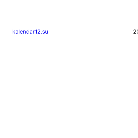
Скочи
на
садржај
kalendar12.su
2