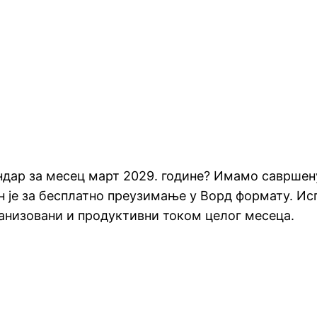
дар за месец март 2029. године? Имамо савршену 
ан је за бесплатно преузимање у Ворд формату. И
ганизовани и продуктивни током целог месеца.