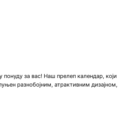
понуду за вас! Наш прелеп календар, који
спуњен разнобојним, атрактивним дизајном,