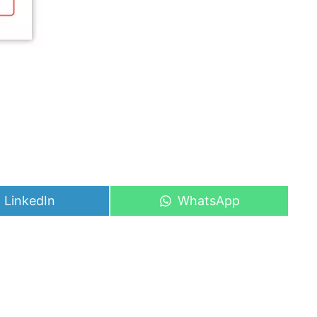
Share
Share
LinkedIn
WhatsApp
on
on