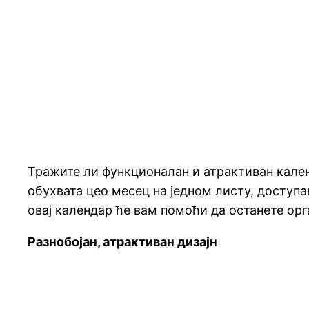
Тражите ли функционалан и атрактиван кален
обухвата цео месец на једном листу, доступ
овај календар ће вам помоћи да останете ор
Разнобојан, атрактиван дизајн