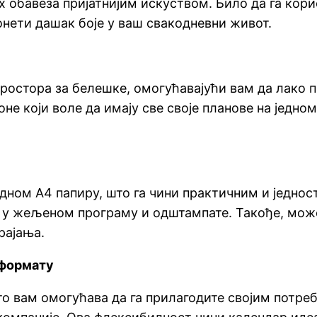
 обавеза пријатнијим искуством. Било да га корис
онети дашак боје у ваш свакодневни живот.
остора за белешке, омогућавајући вам да лако пр
 оне који воле да имају све своје планове на једн
дном А4 папиру, што га чини практичним и једно
је у жељеном програму и одштампате. Такође, мож
рајања.
 формату
то вам омогућава да га прилагодите својим потр